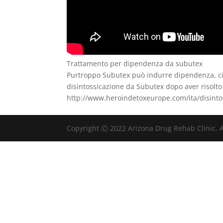
Trattamento per dipendenza da subutex
Purtroppo Subutex può indurre dipendenza, ciò
disintossicazione da Subutex dopo aver risolto
http://www.heroindetoxeurope.com/ita/disinto
Copyright Ⓒ 2022 Arizona Drug Rehab Clinic. A