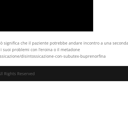
 significa che il paziente potrebbe andare incontro a una second
 i suoi problemi con l’eroina o il metadone
ssicazione/disintossicazione-con-subutex-buprenorfina
ll Rights Reserved