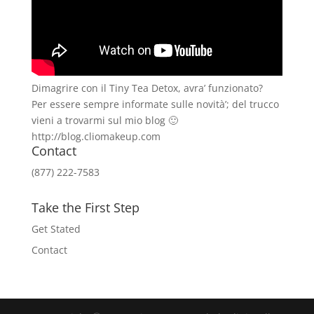
Dimagrire con il Tiny Tea Detox, avra’ funzionato?
Per essere sempre informate sulle novità’; del trucco
vieni a trovarmi sul mio blog 🙂
http://blog.cliomakeup.com
Contact
(877) 222-7583
Take the First Step
Get Stated
Contact