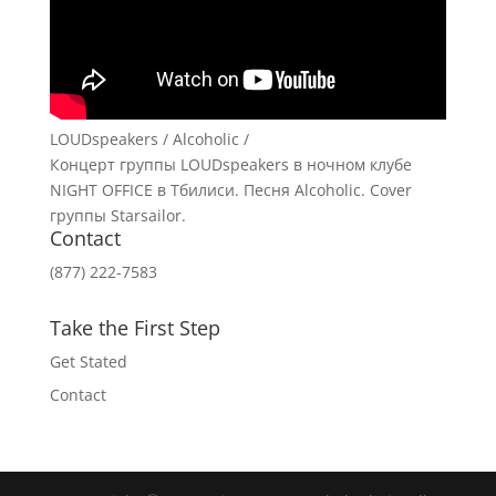
LOUDspeakers / Alcoholic /
Концерт группы LOUDspeakers в ночном клубе
NIGHT OFFICE в Тбилиси. Песня Alcoholic. Сover
группы Starsailor.
Contact
(877) 222-7583
Take the First Step
Get Stated
Contact