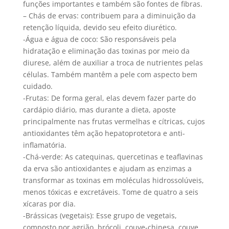
funções importantes e também são fontes de fibras.
– Chás de ervas: contribuem para a diminuição da
retenção líquida, devido seu efeito diurético.
-Água e água de coco: São responsáveis pela
hidratação e eliminação das toxinas por meio da
diurese, além de auxiliar a troca de nutrientes pelas
células. Também mantêm a pele com aspecto bem
cuidado.
-Frutas: De forma geral, elas devem fazer parte do
cardápio diário, mas durante a dieta, aposte
principalmente nas frutas vermelhas e cítricas, cujos
antioxidantes têm ação hepatoprotetora e anti-
inflamatória.
-Chá-verde: As catequinas, quercetinas e teaflavinas
da erva são antioxidantes e ajudam as enzimas a
transformar as toxinas em moléculas hidrossolúveis,
menos tóxicas e excretáveis. Tome de quatro a seis
xícaras por dia.
-Brássicas (vegetais): Esse grupo de vegetais,
composto por agrião, brócoli, couve-chinesa, couve