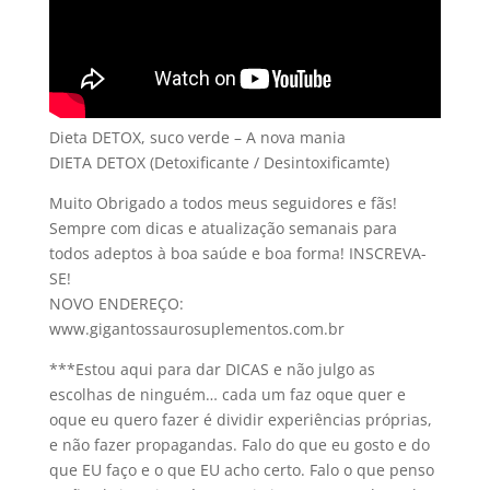
Dieta DETOX, suco verde – A nova mania
DIETA DETOX (Detoxificante / Desintoxificamte)
Muito Obrigado a todos meus seguidores e fãs!
Sempre com dicas e atualização semanais para
todos adeptos à boa saúde e boa forma! INSCREVA-
SE!
NOVO ENDEREÇO:
www.gigantossaurosuplementos.com.br
***Estou aqui para dar DICAS e não julgo as
escolhas de ninguém… cada um faz oque quer e
oque eu quero fazer é dividir experiências próprias,
e não fazer propagandas. Falo do que eu gosto e do
que EU faço e o que EU acho certo. Falo o que penso