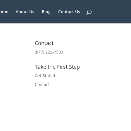
ome
About Us
Blog
Contact Us
Contact
(877) 222-7583
Take the First Step
Get Stated
Contact