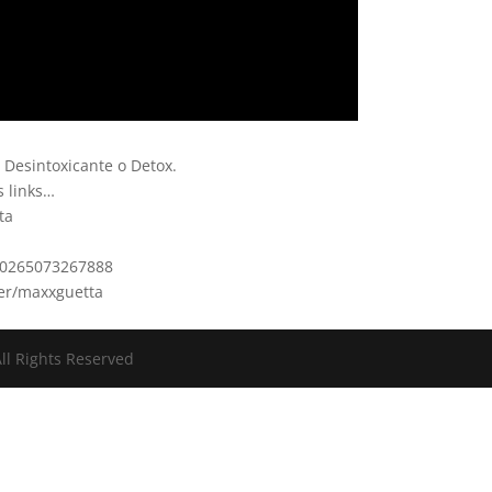
 Desintoxicante o Detox.
s links…
ta
690265073267888
er/maxxguetta
ll Rights Reserved