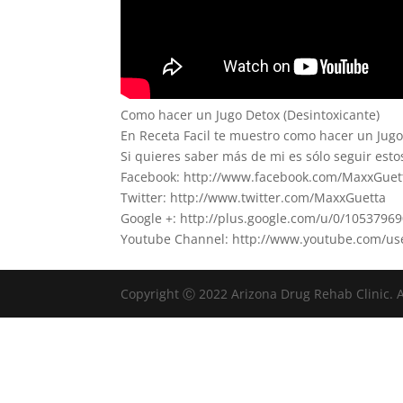
Como hacer un Jugo Detox (Desintoxicante)
En Receta Facil te muestro como hacer un Jugo
Si quieres saber más de mi es sólo seguir esto
Facebook: http://www.facebook.com/MaxxGuet
Twitter: http://www.twitter.com/MaxxGuetta
Google +: http://plus.google.com/u/0/105379
Youtube Channel: http://www.youtube.com/us
Copyright Ⓒ 2022 Arizona Drug Rehab Clinic. A