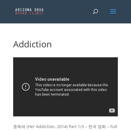
Addiction
중독애 (Her Addiction, 2014) Part 1/3 – 한국 영화 – Full