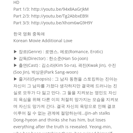
HD
Part 1/3: http://youtu.be/94x8AaGrJkM
Part 2/3: http://youtu.be/Tg2AbbxEB9I
Part 3/3: http://youtu.be/Xhom6wG9H9Y
한국 영화 중독애
Korean Movie Additional Love
▶ 장르(Genre) : 로맨스, 에로(Romance, Erotic)
▶ 감독(Director) : 한소준(Han So-joon)
▶ 출연(Cast) : 김소라(Kim So-ra), 곽진(Kwak Jin), 수진
(Soo Jin), 박상운(Park Sang-woon)
▶ 줄거리(Synopsis) : 그 남자 동현을 스토킹하는 진아는
자신이 그 남자를 가졌다 생각하지만 결국에 드러나는 진
실로 모두가 다 잃고 만다. 그 둘을 지켜보는 영민도 자신
의 욕심을 위해 다른 이의 처절히 망가지는 모습을 지켜보
며 자신도 망가져 간다. 결국 자신의 욕망으로 인해 결코
이루어 질 수 없는 관계에 절망하는데…(Jin-ah stalks
Dong-hyeon and thinks she has him, but loses
everything after the truth is revealed. Yeong-min,