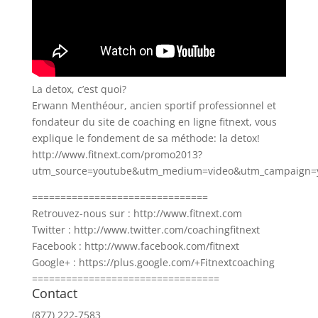
La detox, c’est quoi?
Erwann Menthéour, ancien sportif professionnel et
fondateur du site de coaching en ligne fitnext, vous
explique le fondement de sa méthode: la detox!
http://www.fitnext.com/promo2013?
utm_source=youtube&utm_medium=video&utm_campaign
===============================
Retrouvez-nous sur : http://www.fitnext.com
Twitter : http://www.twitter.com/coachingfitnext
Facebook : http://www.facebook.com/fitnext
Google+ : https://plus.google.com/+Fitnextcoaching
=================================
Contact
(877) 222-7583