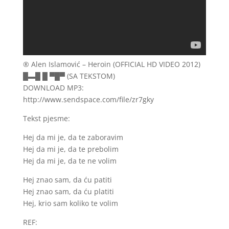
® Alen Islamović – Heroin (OFFICIAL HD VIDEO 2012)
█▬█ █ ▀█▀ (SA TEKSTOM)
DOWNLOAD MP3:
http://www.sendspace.com/file/zr7gky
Tekst pjesme:
Hej da mi je, da te zaboravim
Hej da mi je, da te prebolim
Hej da mi je, da te ne volim
Hej znao sam, da ću patiti
Hej znao sam, da ću platiti
Hej, krio sam koliko te volim
REF: