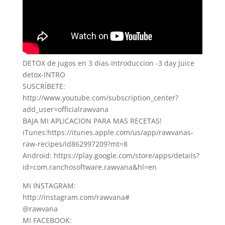
DETOX de jugos en 3 dias-Introduccion -3 day Juice
detox-INTRO
SUSCRÍBETE:
http://www.youtube.com/subscription_center?
add_user=officialrawvana
BAJA MI APLICACION PARA MAS RECETAS!
iTunes:https://itunes.apple.com/us/app/rawvanas-
raw-recipes/id862997209?mt=8
Android: https://play.google.com/store/apps/details?
id=com.ranchosoftware.rawvana&hl=en
MI INSTAGRAM:
http://instagram.com/rawvana#
@rawvana
MI FACEBOOK: