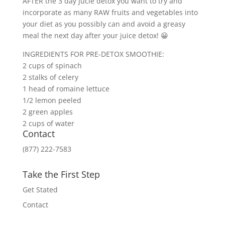
AFTER the 3 day jucie detox you want to try and
incorporate as many RAW fruits and vegetables into
your diet as you possibly can and avoid a greasy
meal the next day after your juice detox! 😀
INGREDIENTS FOR PRE-DETOX SMOOTHIE:
2 cups of spinach
2 stalks of celery
1 head of romaine lettuce
1/2 lemon peeled
2 green apples
2 cups of water
Contact
(877) 222-7583
Take the First Step
Get Stated
Contact