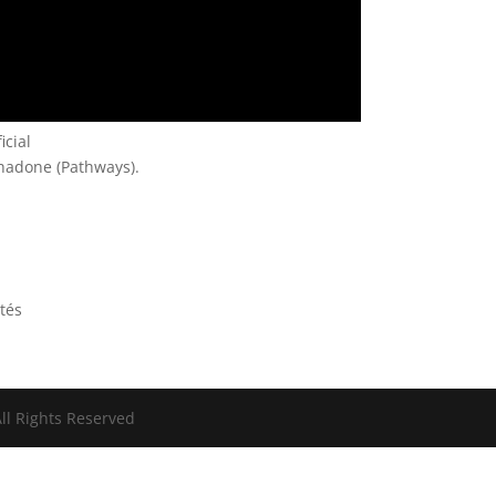
icial
thadone (Pathways).
rtés
ll Rights Reserved