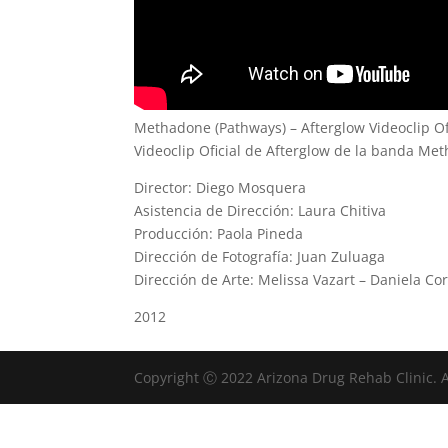
Methadone (Pathways) – Afterglow Videoclip Of
Videoclip Oficial de Afterglow de la banda Me
Director: Diego Mosquera
Asistencia de Dirección: Laura Chitiva
Producción: Paola Pineda
Dirección de Fotografía: Juan Zuluaga
Dirección de Arte: Melissa Vazart – Daniela Co
2012
Copyright Ⓒ 2022 Arizona Drug Rehab Clinic. A