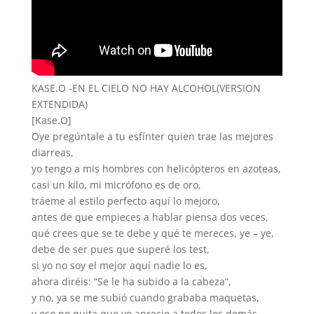
KASE.O -EN EL CIELO NO HAY ALCOHOL(VERSION
EXTENDIDA)
[Kase.O]
Oye pregúntale a tu esfínter quien trae las mejores
diarreas,
yo tengo a mis hombres con helicópteros en azoteas,
casi un kilo, mi micrófono es de oro,
tráeme al estilo perfecto aquí lo mejoro,
antes de que empieces a hablar piensa dos veces,
qué crees que se te debe y qué te mereces, ye – ye,
debe de ser pues que superé los test,
si yo no soy el mejor aquí nadie lo es,
ahora diréis: “Se le ha subido a la cabeza”,
y no, ya se me subió cuando grababa maquetas,
y eso no quita que yo aprecie a todos los demás,