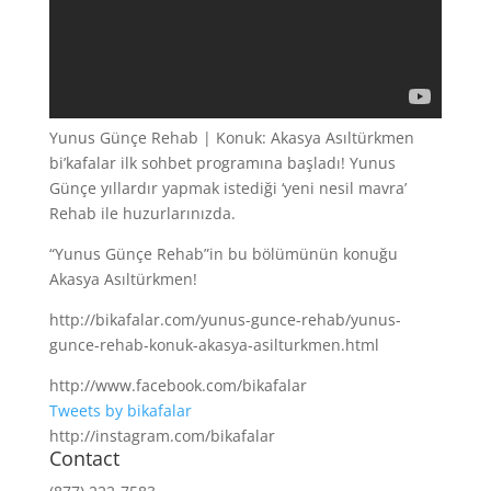
Yunus Günçe Rehab | Konuk: Akasya Asıltürkmen
bi’kafalar ilk sohbet programına başladı! Yunus
Günçe yıllardır yapmak istediği ‘yeni nesil mavra’
Rehab ile huzurlarınızda.
“Yunus Günçe Rehab”in bu bölümünün konuğu
Akasya Asıltürkmen!
http://bikafalar.com/yunus-gunce-rehab/yunus-
gunce-rehab-konuk-akasya-asilturkmen.html
http://www.facebook.com/bikafalar
Tweets by bikafalar
http://instagram.com/bikafalar
Contact