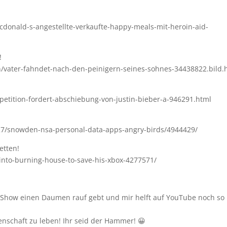
donald-s-angestellte-verkaufte-happy-meals-mit-heroin-aid-
!
en/vater-fahndet-nach-den-peinigern-seines-sohnes-34438822.bild.
petition-fordert-abschiebung-von-justin-bieber-a-946291.html
27/snowden-nsa-personal-data-apps-angry-birds/4944429/
etten!
into-burning-house-to-save-his-xbox-4277571/
r Show einen Daumen rauf gebt und mir helft auf YouTube noch so
enschaft zu leben! Ihr seid der Hammer! 😀