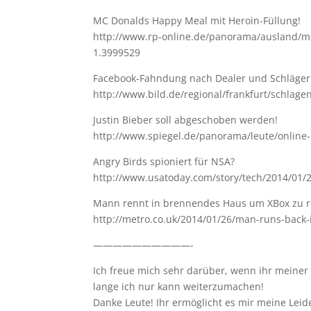
MC Donalds Happy Meal mit Heroin-Füllung!
http://www.rp-online.de/panorama/ausland/mc
1.3999529
Facebook-Fahndung nach Dealer und Schläger
http://www.bild.de/regional/frankfurt/schlag
Justin Bieber soll abgeschoben werden!
http://www.spiegel.de/panorama/leute/online-
Angry Birds spioniert für NSA?
http://www.usatoday.com/story/tech/2014/01/
Mann rennt in brennendes Haus um XBox zu r
http://metro.co.uk/2014/01/26/man-runs-back-
——————————-
Ich freue mich sehr darüber, wenn ihr meine
lange ich nur kann weiterzumachen!
Danke Leute! Ihr ermöglicht es mir meine Leid