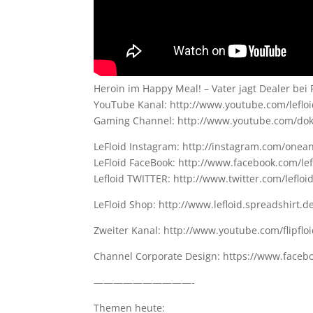
Heroin im Happy Meal! – Vater jagt Dealer be
YouTube Kanal: http://www.youtube.com/leflo
Gaming Channel: http://www.youtube.com/dok
LeFloid Instagram: http://instagram.com/onean
LeFloid FaceBook: http://www.facebook.com/lef
Lefloid TWITTER: http://www.twitter.com/lefloi
LeFloid Shop: http://www.lefloid.spreadshirt.d
Zweiter Kanal: http://www.youtube.com/flipflo
Channel Corporate Design: https://www.faceb
——————————-
Themen heute: