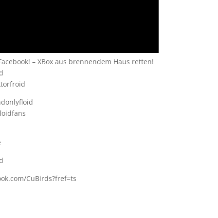
i Facebook! – XBox aus brennendem Haus retten!
id
torfroid
donlyfloid
loidfans
d
e
id
ook.com/CuBirds?fref=ts