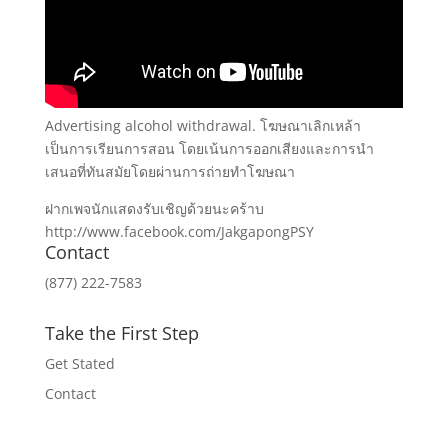
Advertising alcohol withdrawal. โฆษณาเลิกเหล้า
เป็นการเรียนการสอน โดยเน้นการออกเสียงและการนำ
เสนอที่ทันสมัยโดยผ่านการถ่ายทำโฆษณา
ฝากเพจนักแสดงรับเชิญด้วยนะคร้าบ
http://www.facebook.com/JakgapongPSY
Contact
(877) 222-7583
Take the First Step
Get Stated
Contact