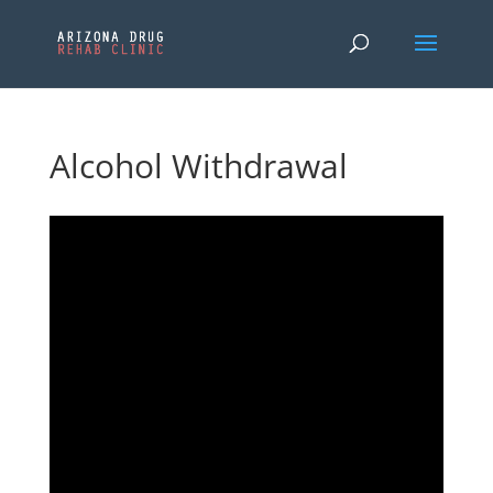
Alcohol Withdrawal