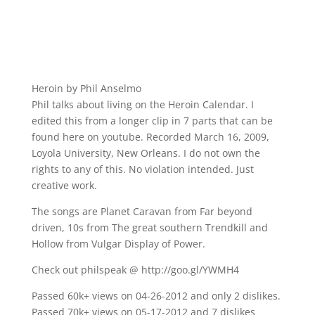
Heroin by Phil Anselmo
Phil talks about living on the Heroin Calendar. I
edited this from a longer clip in 7 parts that can be
found here on youtube. Recorded March 16, 2009,
Loyola University, New Orleans. I do not own the
rights to any of this. No violation intended. Just
creative work.
The songs are Planet Caravan from Far beyond
driven, 10s from The great southern Trendkill and
Hollow from Vulgar Display of Power.
Check out philspeak @ http://goo.gl/YWMH4
Passed 60k+ views on 04-26-2012 and only 2 dislikes.
Passed 70k+ views on 05-17-2012 and 7 dislikes