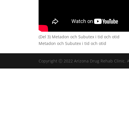
(Del 3) Metadon och Subutex i tid och otid
Metadon och Subutex i tid och otid
Copyright Ⓒ 2022 Arizona Drug Rehab Clinic. A