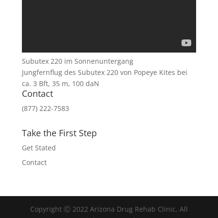
Subutex 220 im Sonnenuntergang
Jungfernflug des Subutex 220 von Popeye Kites bei
ca. 3 Bft, 35 m, 100 daN
Contact
(877) 222-7583
Take the First Step
Get Stated
Contact
Copyright Ⓒ 2022 Arizona Drug Rehab Clinic. All