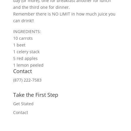
day (or more), one for breakfast another for lunch
and the third one for dinner.
Remember there is NO LIMIT in how much juice you
can drink!!
INGREDIENTS:
10 carrots
1 beet
1 celery stack
5 red apples
1 lemon peeled
Contact
(877) 222-7583
Take the First Step
Get Stated
Contact