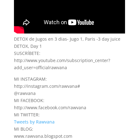
DETOX de Jugos en 3 dias- Jugo 1, Paris -3 day juice
DETOX, Day 1
SUSCRÍBETE:
http://www.youtube.com/subscription_center?
add_user=officialrawvana
MI INSTAGRAM:
http://instagram.com/rawvana#
@rawvana
MI FACEBOOK:
http://www.facebook.com/rawvana
MI TWITTER:
Tweets by Rawvana
MI BLOG:
www.rawvana.blogspot.com