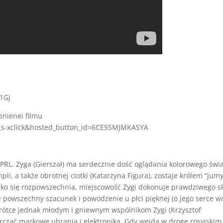
1Gj
nienei filmu
_s-xclick&hosted_button_id=6CE5SMJMKASYA
 PRL. Zyga (Gierszał) ma serdecznie dość oglądania kolorowego świ
i, a także obrotnej ciotki (Katarzyna Figura), zostaje królem “jum
bko się rozpowszechnia, miejscowość Zygi dokonuje prawdziwego s
je powszechny szacunek i powodzenie u płci pięknej (o jego serce w
Wkrótce jednak młodym i gniewnym wspólnikom Zygi (Krzysztof
rczać markowe ubrania i elektronika. Gdy wejdą w drogę rosyjskim