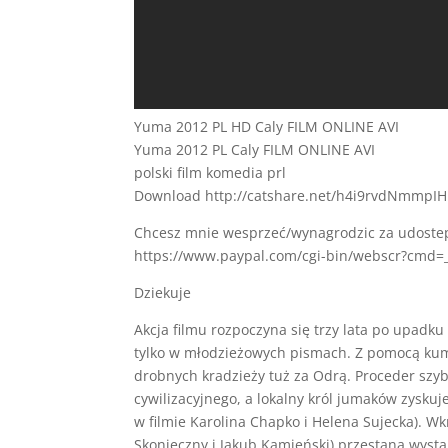
Yuma 2012 PL HD Caly FILM ONLINE AVI
Yuma 2012 PL Caly FILM ONLINE AVI
polski film komedia prl
Download http://catshare.net/h4i9rvdNmmpIH
Chcesz mnie wesprzeć/wynagrodzic za udostep
https://www.paypal.com/cgi-bin/webscr?cmd=
Dziekuje
Akcja filmu rozpoczyna się trzy lata po upadku
tylko w młodzieżowych pismach. Z pomocą kumpl
drobnych kradzieży tuż za Odrą. Proceder szy
cywilizacyjnego, a lokalny król jumaków zysku
w filmie Karolina Chapko i Helena Sujecka). 
Skonieczny i Jakub Kamieński) przestaną wysta